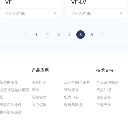
VF
VF-LV
大小0.01MB
大小0.01MB
1
2
3
4
5
6
产品应用
技术支持
晶体振荡器
汽车电子
工业控制与设备
产品编码规则
温度补偿晶体振荡
通讯
智能家居
产品知识
器
智慧安防
电力电表
项目定制
声表面波器件
医疗仪器
银行与教育
下载专区
超声波传感器