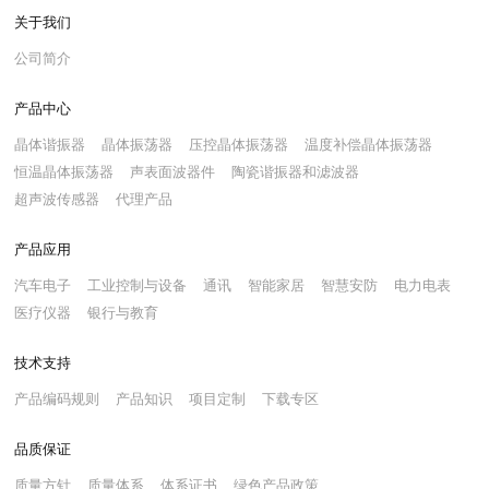
关于我们
公司简介
产品中心
晶体谐振器
晶体振荡器
压控晶体振荡器
温度补偿晶体振荡器
恒温晶体振荡器
声表面波器件
陶瓷谐振器和滤波器
超声波传感器
代理产品
产品应用
汽车电子
工业控制与设备
通讯
智能家居
智慧安防
电力电表
医疗仪器
银行与教育
技术支持
产品编码规则
产品知识
项目定制
下载专区
品质保证
质量方针
质量体系
体系证书
绿色产品政策