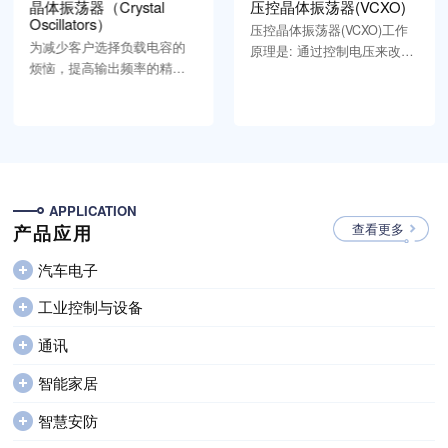
晶体振荡器（Crystal
压控晶体振荡器(VCXO)
Oscillators）
压控晶体振荡器(VCXO)工作
为减少客户选择负载电容的
原理是: 通过控制电压来改变
烦恼，提高输出频率的精
详细
变容二极管的电容，从而“牵
详细
度，我们可以提供各规格的
引”石英谐振器的频率，以达
晶体振荡器。内含的IC都是
到频率调制的目的。VCXO大
专业厂家生产，可靠性高。
多用于锁相技术、频率负反
频率从13.7KHz到166MHz。
馈系统及频率调制，已是通
为快速交货，我们有可编程
信机、移动电话、寻呼机、
的晶体振荡器供客户选用。
全球定位系统（GPS）等众
APPLICATION
多电子应用系统必不可少的
查看更多
产品应用
关键部件。
汽车电子
工业控制与设备
通讯
智能家居
智慧安防